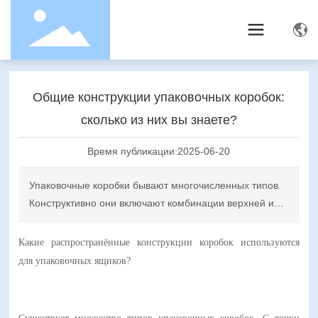
Общие конструкции упаковочных коробок:
сколько из них вы знаете?
Время публикации:
2025-06-20
Упаковочные коробки бывают многочисленных типов.
Конструктивно они включают комбинации верхней и
нижней крышек, наборы вложенных друг в друга
коробок, конструкции с боковым открыванием и
Какие распространённые конструкции коробок используются
упаковки в виде книги. Эти базовые конструкции
для упаковочных ящиков?
служат основой для подарочных коробок. В рамках
этой структуры дизайнеры создают разнообразные
формы коробок, придавая упаковке продукции яркий и