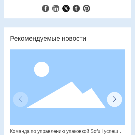
Рекомендуемые новости
Команда по управлению упаковкой Sofull успешно
Трех