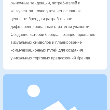
глобализация» с основным принципом «превосходство
рыночные тенденции, потребителей и
в дизайне и мастерстве». Она стремится помочь
конкурентов, точно уточняет основные
клиентам повысить ценность бренда и добиться
ценности бренда и разрабатывает
конкурентного преимущества на рынке через
дифференцированные стратегии упаковки.
инновационный дизайн упаковки, интеллектуальные
Создание историй бренда, позиционирование
технологии печати и комплексные решения.
визуальных символов и планирование
В будущем Шуофэн продолжит глубоко развивать
коммуникационных путей для создания
упаковочную индустрию, продвигать обновление и
уникальных торговых предложений бренда.
трансформацию отрасли с международной
перспективой и передовыми технологиями, создавая
большую коммерческую и социальную ценность для
глобальных клиентов.