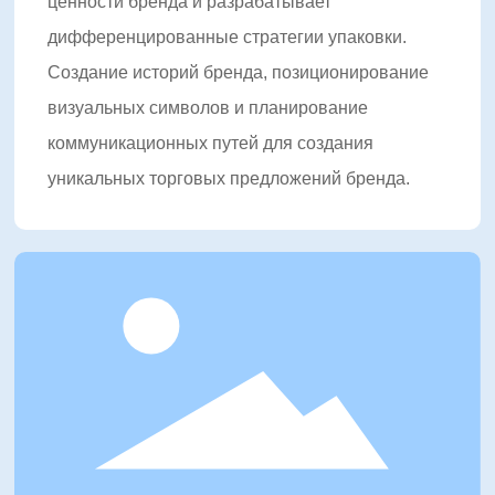
клиентам повысить ценность бренда и добиться
ценности бренда и разрабатывает
конкурентного преимущества на рынке через
дифференцированные стратегии упаковки.
инновационный дизайн упаковки, интеллектуальные
Создание историй бренда, позиционирование
технологии печати и комплексные решения.
визуальных символов и планирование
В будущем Шуофэн продолжит глубоко развивать
коммуникационных путей для создания
упаковочную индустрию, продвигать обновление и
уникальных торговых предложений бренда.
трансформацию отрасли с международной
перспективой и передовыми технологиями, создавая
большую коммерческую и социальную ценность для
глобальных клиентов.