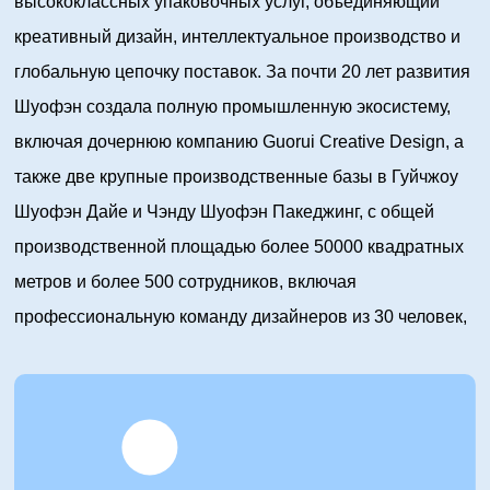
высококлассных упаковочных услуг, объединяющий
креативный дизайн, интеллектуальное производство и
глобальную цепочку поставок. За почти 20 лет развития
Шуофэн создала полную промышленную экосистему,
включая дочернюю компанию Guorui Creative Design, а
также две крупные производственные базы в Гуйчжоу
Шуофэн Дайе и Чэнду Шуофэн Пакеджинг, с общей
производственной площадью более 50000 квадратных
метров и более 500 сотрудников, включая
профессиональную команду дизайнеров из 30 человек,
команду исследований и разработок из 15 человек и
управленческую элиту из 50 человек.
Благодаря выдающимся инновационным
возможностям и изысканному мастерству, группа