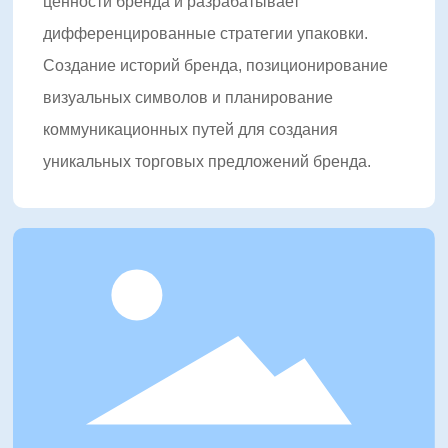
клиентам повысить ценность бренда и добиться
ценности бренда и разрабатывает
конкурентного преимущества на рынке через
дифференцированные стратегии упаковки.
инновационный дизайн упаковки, интеллектуальные
Создание историй бренда, позиционирование
технологии печати и комплексные решения.
визуальных символов и планирование
В будущем Шуофэн продолжит глубоко развивать
коммуникационных путей для создания
упаковочную индустрию, продвигать обновление и
уникальных торговых предложений бренда.
трансформацию отрасли с международной
перспективой и передовыми технологиями, создавая
большую коммерческую и социальную ценность для
глобальных клиентов.