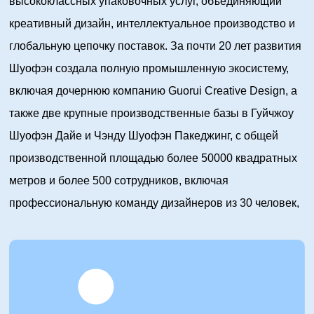
высококлассных упаковочных услуг, объединяющий
креативный дизайн, интеллектуальное производство и
глобальную цепочку поставок. За почти 20 лет развития
Шуофэн создала полную промышленную экосистему,
включая дочернюю компанию Guorui Creative Design, а
также две крупные производственные базы в Гуйчжоу
Шуофэн Дайе и Чэнду Шуофэн Пакеджинг, с общей
производственной площадью более 50000 квадратных
метров и более 500 сотрудников, включая
профессиональную команду дизайнеров из 30 человек,
команду исследований и разработок из 15 человек и
управленческую элиту из 50 человек.
Благодаря выдающимся инновационным
возможностям и изысканному мастерству, группа