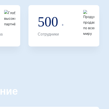
500
㎡
+
за
Сотрудники
ние