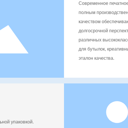
Современное печатное 
полным производствен
качеством обеспечива
долгосрочной перспект
различных высококласс
для бутылок, креативн
эталон качества.
ьной упаковкой.