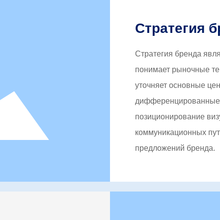
как бутик-коробки,
и, книги, сумки,
Стратегия б
ии развития
ация» с основным
Стратегия бренда явл
 Она стремится помочь
понимает рыночные тен
урентного преимущества
уточняет основные цен
еллектуальные
дифференцированные с
позиционирование виз
ковочную индустрию,
коммуникационных пут
международной
предложений бренда.
 большую коммерческую