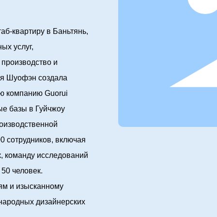
аб-квартиру в Баньтянь,
ых услуг,
 производство и
тия Шуофэн создала
ю компанию Guorui
ые базы в Гуйчжоу
роизводственной
0 сотрудников, включая
, команду исследований
 50 человек.
м и изысканному
ународных дизайнерских