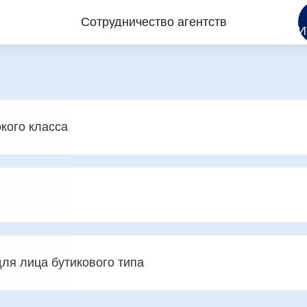
ИНТЕЛЛЕКТУАЛЬНОГО
Сотрудничество агентств
ПРОИЗВОДСТВА
РЕШЕНИЯ
О НАС
НОВОСТИ
СВЯЖИ
кого класса
для лица бутикового типа