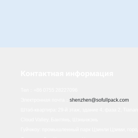
Контактная информация
Тел：
+86 0755 28227096
Электронная почта：
shenzhen@sofullpack.com
Штаб-квартира: 29-й этаж, здание 4, фаза 2, Tiana
Cloud Valley, Бантянь, Шэньчжэнь
Гуйчжоу: промышленный парк Цзинли Цзими, горо