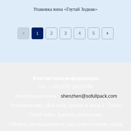
Упаковка вина «Гоутай Зодиак»
2
3
4
5
1
Контактная информация
Тел：
+86 0755 28227096
Электронная почта：
shenzhen@sofullpack.com
Штаб-квартира: 29-й этаж, здание 4, фаза 2, Tianan
Cloud Valley, Бантянь, Шэньчжэнь
Гуйчжоу: промышленный парк Цзинли Цзими, город