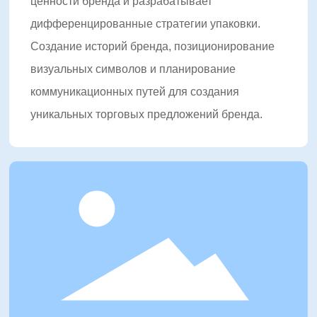
клиентам повысить ценность бренда и добиться
ценности бренда и разрабатывает
конкурентного преимущества на рынке через
дифференцированные стратегии упаковки.
инновационный дизайн упаковки, интеллектуальные
Создание историй бренда, позиционирование
технологии печати и комплексные решения.
визуальных символов и планирование
В будущем Шуофэн продолжит глубоко развивать
коммуникационных путей для создания
упаковочную индустрию, продвигать обновление и
уникальных торговых предложений бренда.
трансформацию отрасли с международной
перспективой и передовыми технологиями, создавая
большую коммерческую и социальную ценность для
глобальных клиентов.