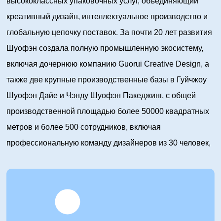
высококлассных упаковочных услуг, объединяющий
креативный дизайн, интеллектуальное производство и
глобальную цепочку поставок. За почти 20 лет развития
Шуофэн создала полную промышленную экосистему,
включая дочернюю компанию Guorui Creative Design, а
также две крупные производственные базы в Гуйчжоу
Шуофэн Дайе и Чэнду Шуофэн Пакеджинг, с общей
производственной площадью более 50000 квадратных
метров и более 500 сотрудников, включая
профессиональную команду дизайнеров из 30 человек,
команду исследований и разработок из 15 человек и
управленческую элиту из 50 человек.
Благодаря выдающимся инновационным
возможностям и изысканному мастерству, группа